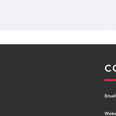
C
​Email
Webs