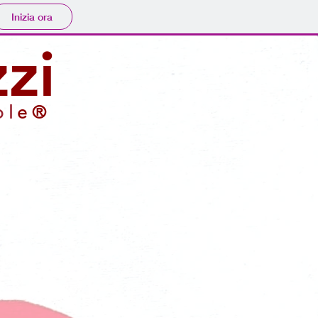
Inizia ora
zi
ol
e ®